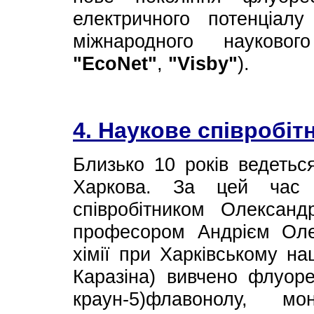
електричного потенціалу
міжнародного науковог
"EcoNet"
,
"Visby"
).
4. Наукове співробіт
Близько 10 років ведетьс
Харкова. За цей час 
співробітником Олекса
професором Андрієм Ол
хімії при Харківському на
Каразіна) вивчено флуорес
краун-5)флавонолу, м