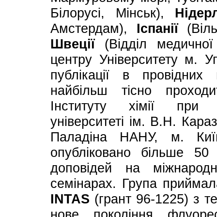
Білорусі, Мінськ),
Нідер
Амстердам),
Іспанії
(Віль
Швеції
(Відділ медичної 
центру Університету м. У
публікації в провідних
найбільш тісно проходи
Інституту хімії пр
університеті ім. В.Н. Кара
Паладіна НАНУ, м. Киї
опубліковано більше 50
доповідей на міжнарод
семінарах. Група приймал
INTAS
(грант 96-1225) з те
нове покоління флуоре