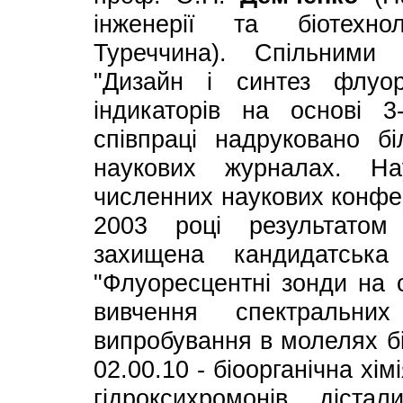
інженерії та біотехнол
Туреччина). Спільними
"Дизайн і синтез флуор
індикаторів на основі 3-
співпраці надруковано б
наукових журналах. Н
численних наукових конфер
2003 році результатом
захищена кандидатська
"Флуоресцентні зонди на о
вивчення спектральни
випробування в молелях бі
02.00.10 - біоорганічна хім
гідроксихромонів діст