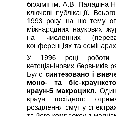
біохімії ім. А.В. Паладіна
ключові публікації. Всьог
1993 року, на цю тему оп
міжнародних наукових жу
на численних (перева
конференціях та семінарах
У 1996 році роботи 
кетоціанінових барвників 
Було
синтезовано і вивч
моно- та біс-краункето
краун-5 макроцикл
. Один
краун похідного отри
розділення смуг у спектрах
та його комплексу з магніє