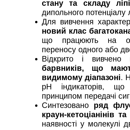
стану та складу ліп
дипольного потенціалу 
Для вивчення характер
новий клас багатокан
що працюють на осн
переносу одного або дв
Відкрито і вивчено
барвників, що маю
видимому діапазоні
. 
рН індикаторів, що
принципом передачі сиг
Синтезовано
ряд флу
краун-кетоціанінів т
наявності у молекулі д