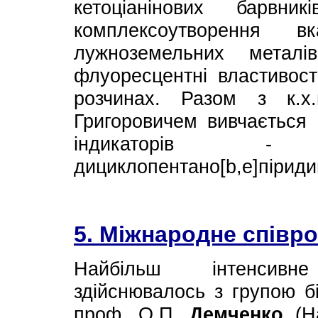
кетоціанінових барвн
комплексоутворення 
лужноземельних метал
флуоресцентні властивост
розчинах. Разом з к.х
Григоровичем вивчається
індикаторів - 
дициклопентано[b,e]піриди
5. Міжнародне співр
Найбільш інтенсивне
здійснювалось з групою бі
проф. О.П.
Демченко
(На