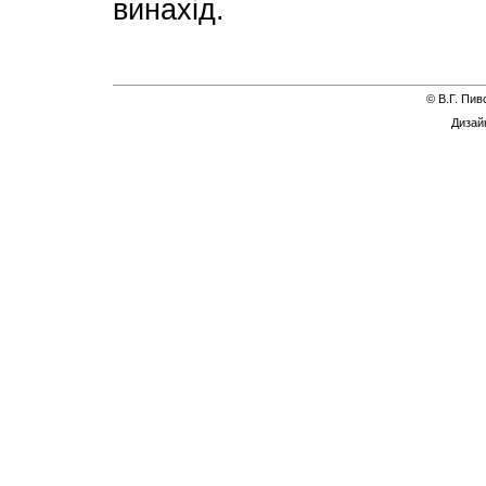
винахід.
© В.Г. Пи
Дизай