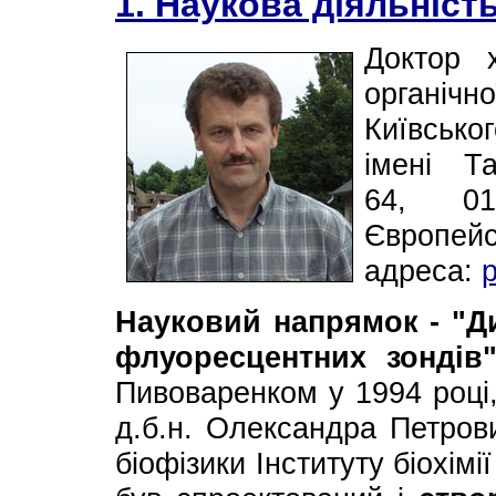
1. Наукова діяльніст
Доктор 
органічн
Київсько
імені Т
64, 01
Європейсь
адреса:
Науковий напрямок - "Ди
флуоресцентних зондів
Пивоваренком у 1994 році, 
д.б.н. Олександра Петров
біофізики Інституту біохім