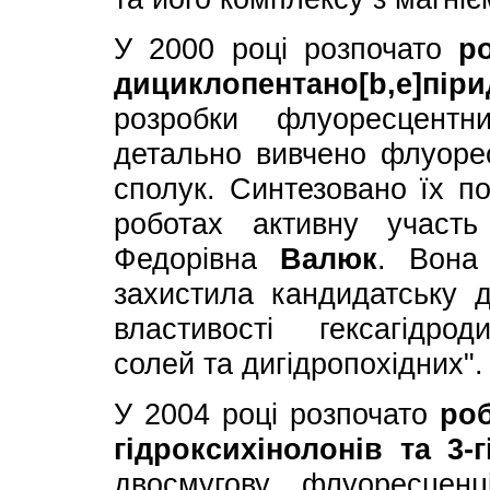
У 2000 році розпочато
р
дициклопентано[b,e]піри
розробки флуоресцентни
детально вивчено флуорес
сполук. Синтезовано їх по
роботах активну участь
Федорівна
Валюк
. Вона
захистила кандидатську д
властивості гексагідроди
солей та дигідропохідних".
У 2004 році розпочато
роб
гідроксихінолонів та 3-
двосмугову флуоресцен