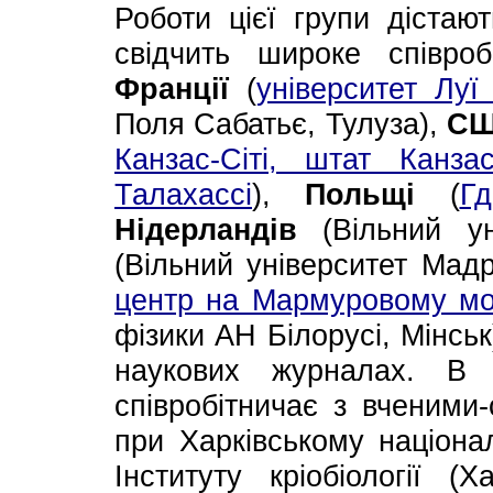
Роботи цієї групи дістаю
свідчить широке співро
Франції
(
університет Луї
Поля Сабатьє, Тулуза),
С
Канзас-Сіті, штат Канза
Талахассі
),
Польщі
(
Гд
Нідерландів
(Вільний ун
(Вільний університет Мад
центр на Мармуровому мор
фізики АН Білорусі, Мінськ)
наукових журналах. В 
співробітничає з вченими-
при Харківському націонал
Інституту кріобіології (