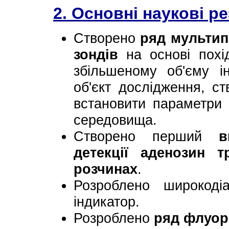
2. Основні наукові р
Створено
ряд мульти
зондів
на основі похід
збільшеному об'єму і
об'єкт дослідження, с
встановити параметри 
середовища.
Створено перший
в
детекції аденозин 
розчинах
.
Розроблено широкоді
індикатор.
Розроблено
ряд флуор