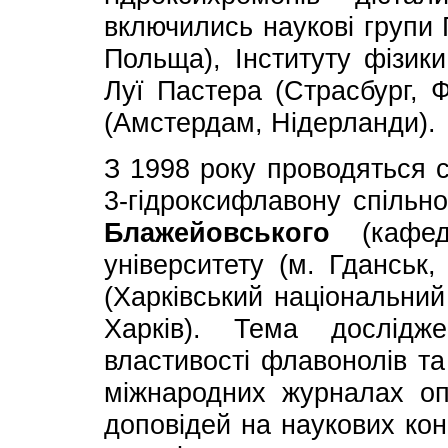
включились наукові групи 
Польща), Інституту фізики
Луї Пастера (Страсбург, Ф
(Амстердам, Нідерланди).
З 1998 року проводяться 
3-гідроксифлавону спільн
Блажейовського
(кафедр
університету (м. Гданськ
(Харківський національний 
Харків). Тема дослідж
властивості флавонолів т
міжнародних журналах опу
доповідей на наукових ко