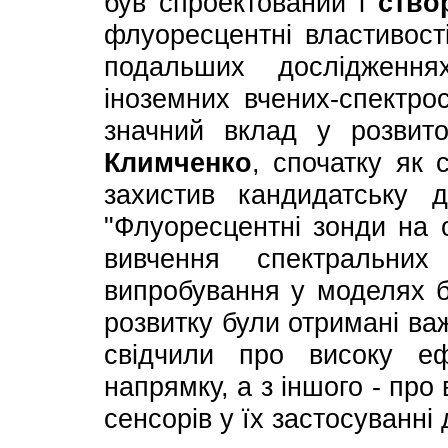
був спроектований і
ство
флуоресцентні властивост
подальших дослідженн
іноземних вчених-спектро
значний вклад у розвито
Климченко
, спочатку як 
захистив кандидатську 
"Флуоресцентні зонди на о
вивчення спектральних
випробування у моделях б
розвитку були отримані важ
свідчили про високу еф
напрямку, а з іншого - про
сенсорів у їх застосуванні