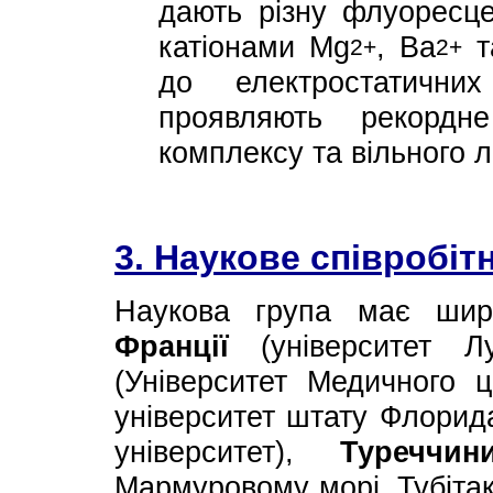
дають різну флуоресцен
катіонами Mg
, Ba
т
2+
2+
до електростатични
проявляють рекордне
комплексу та вільного л
3. Наукове співробіт
Наукова група має широ
Франції
(університет Л
(Університет Медичного ц
університет штату Флорид
університет),
Туреччин
Мармуровому морі, Тубіта