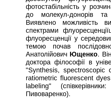
фотостабільність у розчин
до молекул-донорів та 
Виявлено можливість ви
спектрами флуоресценціїц
флуоресценції у середови
темою почав послідовн
Анатолійович
Ющенко
. Ві
доктора філософії в унів
"Synthesis, spectroscopic c
ratiometric fluorescent dye
labeling" (співкерівни
Пивоваренко).